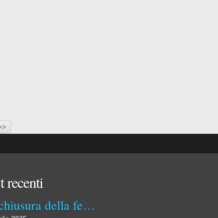
>>
t recenti
La chiusura della ferrovia Spoleto-Norcia. Il 31 luglio 1968 e il contributo dei Comuni