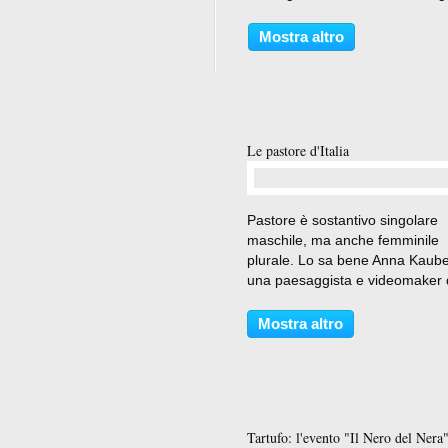
da cancellare, gravido di morte.
Villa Carmine, frazione della vic
Mostra altro
Leonessa (RI), poche ore prima
nazifascisti...
Le pastore d'Italia
…
Pastore è sostantivo singolare
maschile, ma anche femminile
plurale. Lo sa bene Anna Kaube
una paesaggista e videomaker 
Parma che le donne pastore le 
andata a scovare in ogni parte
Mostra altro
d'Italia, percorrendo in due anni
di 17.000 chilometri, a bordo...
Tartufo: l'evento "Il Nero del Nera