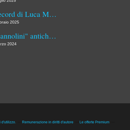
glio 2025
Il record di Luca Marino: visitare tutti i 92 comuni dell'Umbria
braio 2025
I "pannolini" antichi assorbenti di stoffa
rzo 2024
d'utilizzo.
Remunerazione in diritti d'autore
Le offerte Premium