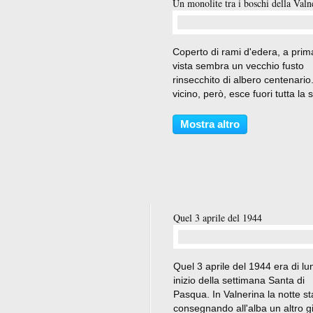
Un monolite tra i boschi della Valn
…
Coperto di rami d'edera, a prim
vista sembra un vecchio fusto
rinsecchito di albero centenario
vicino, però, esce fuori tutta la 
materia di monolite, che di vege
non ha nulla se non quel ciuffo 
Mostra altro
rampicanti all'apice. Una curios
formazione...
Quel 3 aprile del 1944
…
Quel 3 aprile del 1944 era di lu
inizio della settimana Santa di
Pasqua. In Valnerina la notte s
consegnando all'alba un altro g