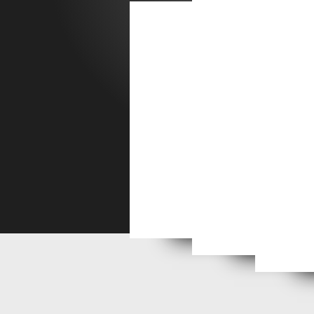
La c
I proverbi dei Santi in
I "pannolini" antichi assorb