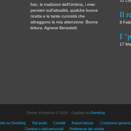
31 Lu
foto, le tradizioni dell'Umbria, i miei
pensieri sull'attualità, qualche buona
ricetta e le tante curiosità che
attraggono la mia attenzione. Buona
9 Feb
lettura. Agnese Benedetti
17 Ma
Theme: Photofolio © 2026 - Ospitato da
Overblog
atis su Overblog
Top posts
Contatti
Report abuse
Condizioni generali 
Cookies e dati personali
Preferenze dei cookie