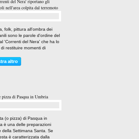
renti del Nera' riportano gli
oli nell'area colpita dal terremoto
…
, folk, pittura all'ombra dei
ili sono le parole d'ordine del
al 'Correnti del Nera' che ha lo
di restituire momenti di
azione alle comunità dell'area
colpita dal terremoto del
tra altro
 Italia. Il fiume Nera e la
a...
e pizza di Pasqua in Umbria
…
ta (o pizza) di Pasqua in
a è una delle preparazioni
e della Settimana Santa. Se
esta è caratterizzata dalla