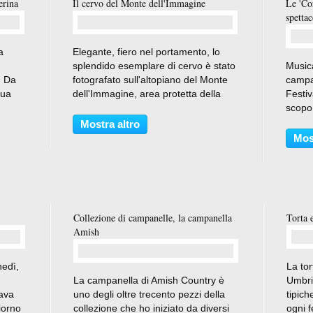
erina
Il cervo del Monte dell'Immagine
Le 'Cor
spettac
…
a
Elegante, fiero nel portamento, lo
splendido esemplare di cervo è stato
Musica
. Da
fotografato sull'altopiano del Monte
campan
sua
dell'Immagine, area protetta della
Festiv
tale
rete Natura 2000, che si estende tra i
scopo 
di
comuni di Vallo di Nera e
aggreg
Mostra altro
a
Poggiodomo, in Valnerina. Sorpreso
umbra 
Mos
dall'arrivo...
Centro
bravur
Collezione di campanelle, la campanella
Torta 
Amish
nedì,
La tor
…
La campanella di Amish Country è
Umbri
tava
uno degli oltre trecento pezzi della
tipich
iorno
collezione che ho iniziato da diversi
ogni f