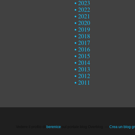
2023
2022
2021
2020
2019
2018
2017
2016
2015
2014
2013
2012
2011
Vedere il profilo di
berenice
sul portale blog Overblog
Crea un blog gr