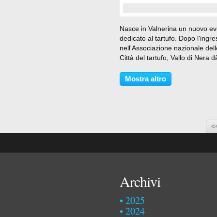
…
Nasce in Valnerina un nuovo e
dedicato al tartufo. Dopo l'ingr
nell'Associazione nazionale dell
Città del tartufo, Vallo di Nera dà
via a una manifestazione dal tito
Nero del Nera", dedicata alla
Mostra altro
valorizzazione e alla conoscen
del...
<
Archivi
2025
2024