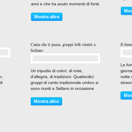
 A
anni e che ha avuto momenti di forte
prepar
ina
passione, poi rientrati in una
quell
Mos
 i
rassicurante normalità. Molte delle
meno d
Mostra altro
mie campanelle, che ormai non
formag
riescono...
Canta che ti passa, gruppi folk riuniti a
Il fiu
Sellano
Le for
…
Un tripudio di colori, di note,
giorna
r,
d'allegria, di tradizioni. Quattordici
notte
di
gruppi di canto tradizionale umbro si
straor
è
sono riuniti a Sellano in occasione
che ha
della terza edizione di "Canta che ti
lungo 
Mos
 più
passa", festa popolare ideata e
Cerret
Mostra altro
organizzata dall'Associazione
culturale...
"