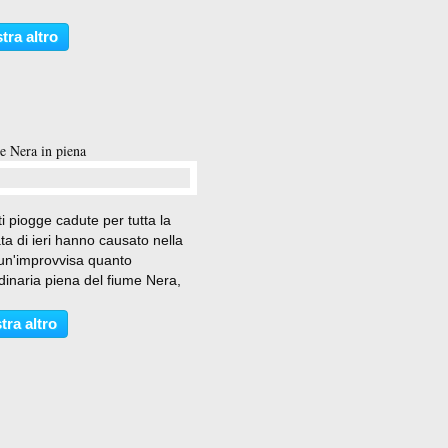
azione di piatti particolari,
a di Pasqua non può fare a
tra altro
elle torte salate con il
gio e di quelle...
me Nera in piena
…
ti piogge cadute per tutta la
ta di ieri hanno causato nella
 un'improvvisa quanto
dinaria piena del fiume Nera,
 allagato terreni e centri abitati
il percorso. Argini scavalcati a
tra altro
o di Spoleto, a Piedipaterno,...