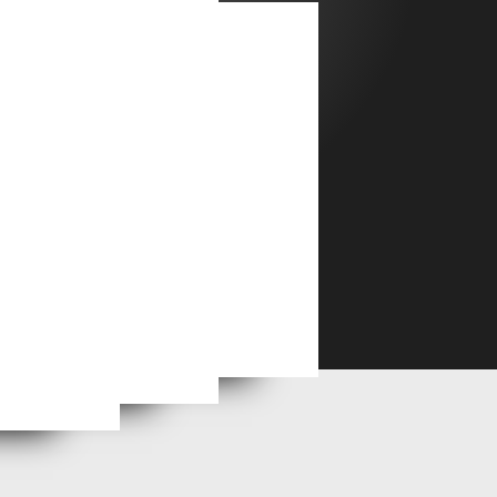
Dialetto umbro: i capuriuni. Significato e origine del termine
to ma fu Avariste
ina
La chiusura della ferrovia Spoleto-Norcia. Il 31 luglio 1968 e il contributo dei Comuni