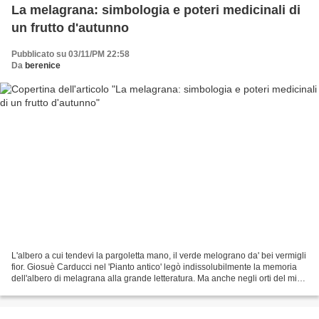
La melagrana: simbologia e poteri medicinali di
un frutto d'autunno
Pubblicato su 03/11/PM 22:58
Da
berenice
L'albero a cui tendevi la pargoletta mano, il verde melograno da' bei vermigli
fior. Giosuè Carducci nel 'Pianto antico' legò indissolubilmente la memoria
dell'albero di melagrana alla grande letteratura. Ma anche negli orti del mio
paese c'è sempre stata...