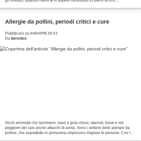
gli insettini, quando meno te lo aspetti mostrando in pieno la loro
aggressività. Se va bene, il segno...
Allergie da pollini, periodi critici e cure
Pubblicato su 04/04/PM 20:53
Da
berenice
Occhi arrossati che lacrimano, naso e gola chiusi, starnuti, tosse e nel
peggiore dei casi anche attacchi di asma. Sono i sintomi delle allergie da
polline, che soprattutto in primavera colpiscono migliaia di persone. Con la
fioritura delle piante, i...