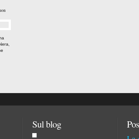
buon
na
 Nera,
he
 Sono
Sul blog
Pos