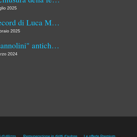
glio 2025
Il record di Luca Marino: visitare tutti i 92 comuni dell'Umbria
braio 2025
I "pannolini" antichi assorbenti di stoffa
rzo 2024
d'utilizzo.
Remunerazione in diritti d'autore
Le offerte Premium