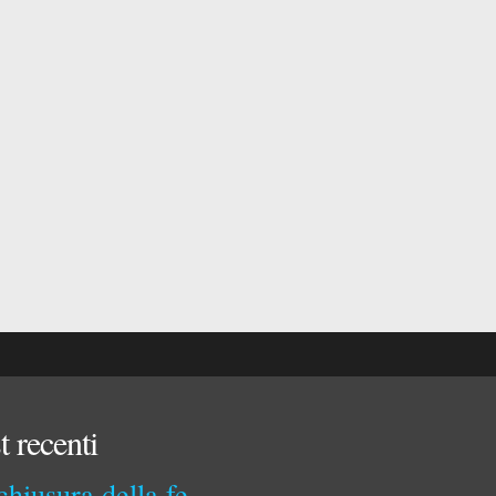
t recenti
La chiusura della ferrovia Spoleto-Norcia. Il 31 luglio 1968 e il contributo dei Comuni