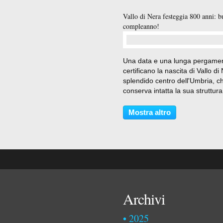
Vallo di Nera festeggia 800 anni: 
compleanno!
…
Una data e una lunga pergame
certificano la nascita di Vallo di
splendido centro dell'Umbria, c
conserva intatta la sua struttura
medievale: 23 settembre 1217.
trascorsi 800 anni da quando il
Mostra altro
Podestà di Spoleto, Jacopo di
Messer Giovanni...
Archivi
2025