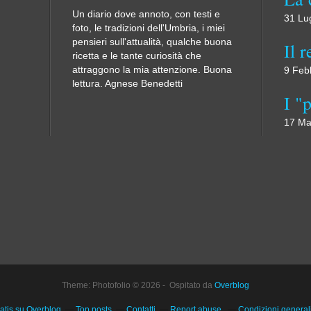
Un diario dove annoto, con testi e
31 Lu
foto, le tradizioni dell'Umbria, i miei
pensieri sull'attualità, qualche buona
ricetta e le tante curiosità che
attraggono la mia attenzione. Buona
9 Feb
lettura. Agnese Benedetti
17 Ma
Theme: Photofolio © 2026 - Ospitato da
Overblog
atis su Overblog
Top posts
Contatti
Report abuse
Condizioni generali 