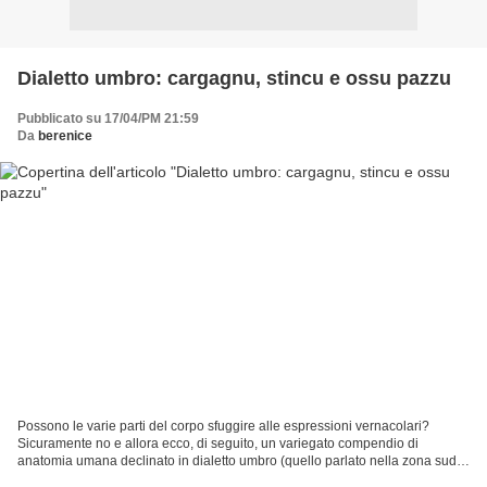
Dialetto umbro: cargagnu, stincu e ossu pazzu
Pubblicato su 17/04/PM 21:59
Da
berenice
Possono le varie parti del corpo sfuggire alle espressioni vernacolari?
Sicuramente no e allora ecco, di seguito, un variegato compendio di
anatomia umana declinato in dialetto umbro (quello parlato nella zona sud-
est della Regione). Si comincia dall'arto...