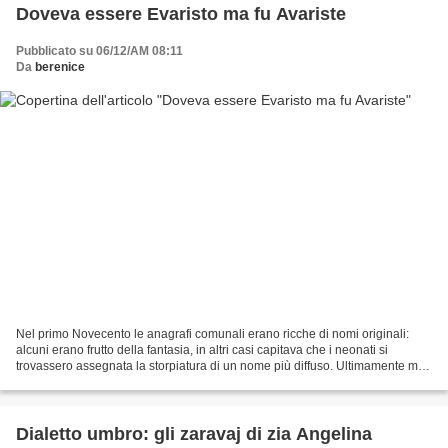
Doveva essere Evaristo ma fu Avariste
Pubblicato su 06/12/AM 08:11
Da
berenice
Nel primo Novecento le anagrafi comunali erano ricche di nomi originali:
alcuni erano frutto della fantasia, in altri casi capitava che i neonati si
trovassero assegnata la storpiatura di un nome più diffuso. Ultimamente mi
sono imbattuta proprio in uno...
Dialetto umbro: gli zaravaj di zia Angelina