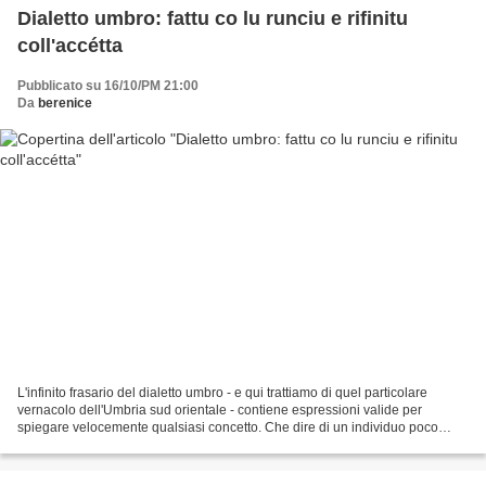
Dialetto umbro: fattu co lu runciu e rifinitu
coll'accétta
Pubblicato su 16/10/PM 21:00
Da
berenice
L'infinito frasario del dialetto umbro - e qui trattiamo di quel particolare
vernacolo dell'Umbria sud orientale - contiene espressioni valide per
spiegare velocemente qualsiasi concetto. Che dire di un individuo poco
garbato, dai modi rozzi e sgraziati?...