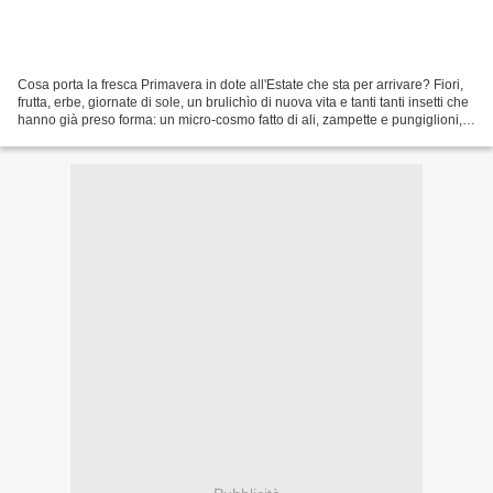
Cosa porta la fresca Primavera in dote all'Estate che sta per arrivare? Fiori,
frutta, erbe, giornate di sole, un brulichìo di nuova vita e tanti tanti insetti che
hanno già preso forma: un micro-cosmo fatto di ali, zampette e pungiglioni,
che da solo...