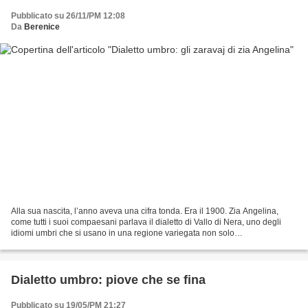
Pubblicato su 26/11/PM 12:08
Da
Berenice
Alla sua nascita, l’anno aveva una cifra tonda. Era il 1900. Zia Angelina,
come tutti i suoi compaesani parlava il dialetto di Vallo di Nera, uno degli
idiomi umbri che si usano in una regione variegata non solo
linguisticamente. Di lei ricordo che, anziana,...
Dialetto umbro: piove che se fina
Pubblicato su 19/05/PM 21:27