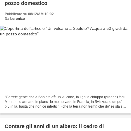
pozzo domestico
Pubblicato su 08/12/AM 10:02
Da
berenice
"Correte gente che a Spoleto c'è un vulcano, la lignite chiappa (prende) focu,
Monteluco armane in pianu. Io me ne vado in Francia, in Svizzera e un po'
più in là, basta che non ce intertichi (che la terra non tremi) che do' se sta se
sta." Il detto popolare...
Contare gli anni di un albero: il cedro di