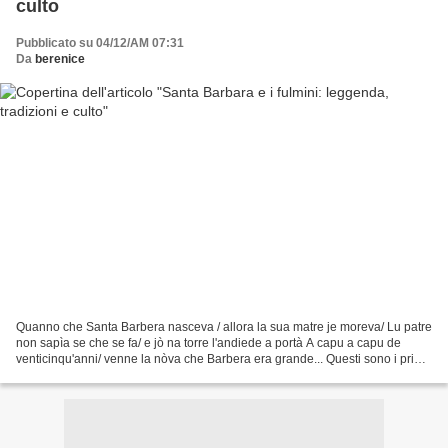
culto
Pubblicato su 04/12/AM 07:31
Da
berenice
Quanno che Santa Barbera nasceva / allora la sua matre je moreva/ Lu patre
non sapìa se che se fa/ e jò na torre l'andiede a portà A capu a capu de
venticinqu'anni/ venne la nòva che Barbera era grande... Questi sono i primi
versi di un lungo canto popolare...