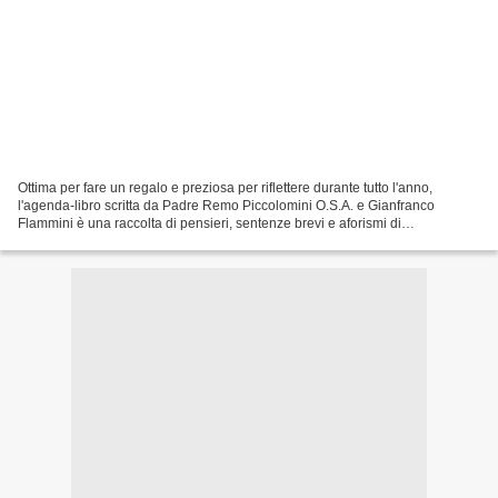
Ottima per fare un regalo e preziosa per riflettere durante tutto l'anno,
l'agenda-libro scritta da Padre Remo Piccolomini O.S.A. e Gianfranco
Flammini è una raccolta di pensieri, sentenze brevi e aforismi di
Sant'Agostino illustrati con scatti fotografici...