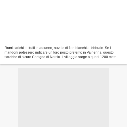
Rami carichi di frutti in autunno, nuvole di fiori bianchi a febbraio. Se i
mandorli potessero indicare un loro posto preferito in Valnerina, questo
sarebbe di sicuro Cortigno di Norcia. Il villaggio sorge a quasi 1200 metri di
altitudine, sotto il Monte...