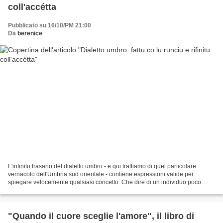
coll'accétta
Pubblicato su 16/10/PM 21:00
Da
berenice
L'infinito frasario del dialetto umbro - e qui trattiamo di quel particolare
vernacolo dell'Umbria sud orientale - contiene espressioni valide per
spiegare velocemente qualsiasi concetto. Che dire di un individuo poco
garbato, dai modi rozzi e sgraziati?...
"Quando il cuore sceglie l'amore", il libro di