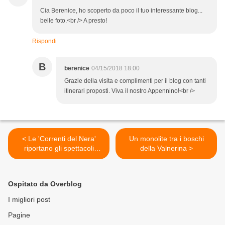
Cia Berenice, ho scoperto da poco il tuo interessante blog...
belle foto.<br /> A presto!
Rispondi
B
berenice
04/15/2018 18:00
Grazie della visita e complimenti per il blog con tanti
itinerari proposti. Viva il nostro Appennino!<br />
< Le 'Correnti del Nera'
Un monolite tra i boschi
riportano gli spettacoli
della Valnerina >
nell'area colpita dal
terremoto
Ospitato da Overblog
I migliori post
Pagine