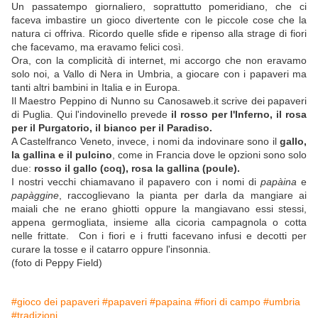
Un passatempo giornaliero, soprattutto pomeridiano, che ci
faceva imbastire un gioco divertente con le piccole cose che la
natura ci offriva. Ricordo quelle sfide e ripenso alla strage di fiori
che facevamo, ma eravamo felici così.
Ora, con la complicità di internet, mi accorgo che non eravamo
solo noi, a Vallo di Nera in Umbria, a giocare con i papaveri ma
tanti altri bambini in Italia e in Europa.
Il Maestro Peppino di Nunno su Canosaweb.it scrive dei papaveri
di Puglia. Qui l'indovinello prevede
il rosso per l'Inferno, il rosa
per il Purgatorio, il bianco per il Paradiso.
A Castelfranco Veneto, invece, i nomi da indovinare sono il
gallo,
la gallina e il pulcino
, come in Francia dove le opzioni sono solo
due:
rosso il gallo (coq), rosa la gallina (poule).
I nostri vecchi chiamavano il papavero con i nomi di
papàina
e
papàggine
, raccoglievano la pianta per darla da mangiare ai
maiali che ne erano ghiotti oppure la mangiavano essi stessi,
appena germogliata, insieme alla cicoria campagnola o cotta
nelle frittate. Con i fiori e i frutti facevano infusi e decotti per
curare la tosse e il catarro oppure l'insonnia.
(foto di Peppy Field)
#gioco dei papaveri
#papaveri
#papaina
#fiori di campo
#umbria
#tradizioni