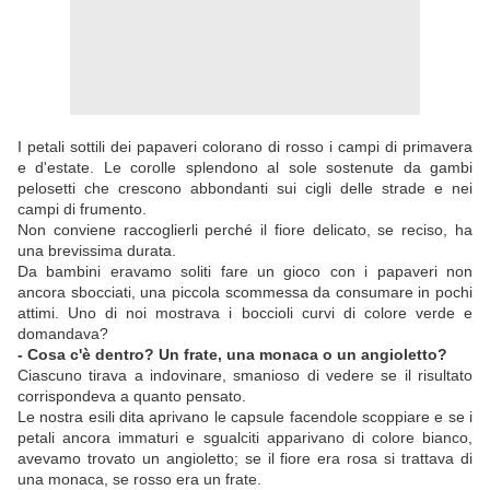
I petali sottili dei papaveri colorano di rosso i campi di primavera
e d'estate. Le corolle splendono al sole sostenute da gambi
pelosetti che crescono abbondanti sui cigli delle strade e nei
campi di frumento.
Non conviene raccoglierli perché il fiore delicato, se reciso, ha
una brevissima durata.
Da bambini eravamo soliti fare un gioco con i papaveri non
ancora sbocciati, una piccola scommessa da consumare in pochi
attimi. Uno di noi mostrava i boccioli curvi di colore verde e
domandava?
- Cosa c'è dentro? Un frate, una monaca o un angioletto?
Ciascuno tirava a indovinare, smanioso di vedere se il risultato
corrispondeva a quanto pensato.
Le nostra esili dita aprivano le capsule facendole scoppiare e se i
petali ancora immaturi e sgualciti apparivano di colore bianco,
avevamo trovato un angioletto; se il fiore era rosa si trattava di
una monaca, se rosso era un frate.