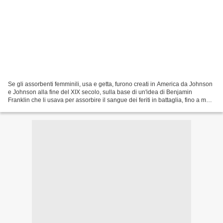
Se gli assorbenti femminili, usa e getta, furono creati in America da Johnson
e Johnson alla fine del XIX secolo, sulla base di un'idea di Benjamin
Franklin che li usava per assorbire il sangue dei feriti in battaglia, fino a metà
del '900 nelle campagne...