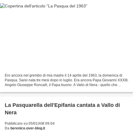
Ero ancora nel grembo di mia madre il 14 aprile del 1963, la domenica di
Pasqua. Sarei nata tre mesi dopo in luglio. Era ancora Papa Giovanni XXXIII,
Angelo Giuseppe Roncalli, il Papa buono. A Vallo di Nera - quello che
sarebbe diventato il mio paese...
La Pasquarella dell'Epifania cantata a Vallo di
Nera
Pubblicato su 05/01/AM 09:04
Da
berenice.over-blog.it