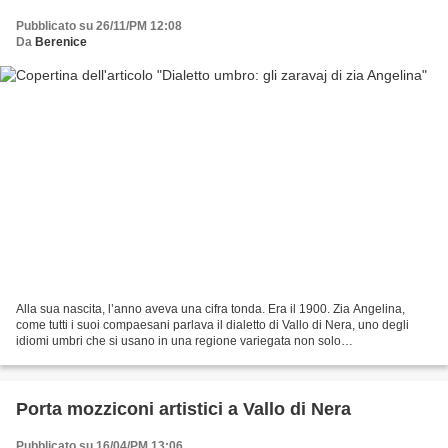
Pubblicato su 26/11/PM 12:08
Da
Berenice
Alla sua nascita, l’anno aveva una cifra tonda. Era il 1900. Zia Angelina,
come tutti i suoi compaesani parlava il dialetto di Vallo di Nera, uno degli
idiomi umbri che si usano in una regione variegata non solo
linguisticamente. Di lei ricordo che, anziana,...
Porta mozziconi artistici a Vallo di Nera
Pubblicato su 16/04/PM 13:06