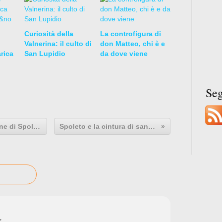
Curiosità della
La controfigura di
Valnerina: il culto di
don Matteo, chi è e
arica
San Lupidio
da dove viene
Se
La festa del farro Dop a Monteleone di Spoleto
Spoleto e la cintura di santità
>