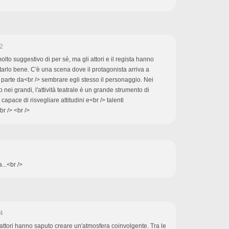
2
molto suggestivo di per sè, ma gli attori e il regista hanno
arlo bene. C'è una scena dove il protagonista arriva a
parte da<br /> sembrare egli stesso il personaggio. Nei
o nei grandi, l'attività teatrale è un grande strumento di
capace di risvegliare attitudini e<br /> talenti
br /> <br />
...<br />
4
gli attori hanno saputo creare un'atmosfera coinvolgente. Tra le