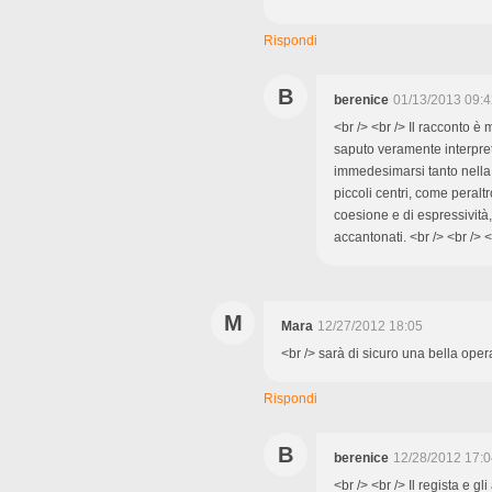
Rispondi
B
berenice
01/13/2013 09:4
<br /> <br /> Il racconto è 
saputo veramente interpret
immedesimarsi tanto nella 
piccoli centri, come peraltr
coesione e di espressività, 
accantonati. <br /> <br /> <
M
Mara
12/27/2012 18:05
<br /> sarà di sicuro una bella opera
Rispondi
B
berenice
12/28/2012 17:0
<br /> <br /> Il regista e 