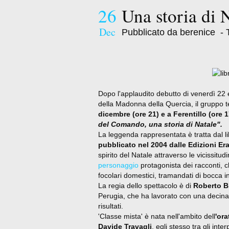
26
Una storia di 
Dec
Pubblicato da berenice
- 
Dopo l'applaudito debutto di venerdì 22
della Madonna della Quercia, il gruppo 
dicembre (ore 21) e a Ferentillo (ore 1
del Comando, una storia di Natale".
La leggenda rappresentata è tratta dal l
pubblicato nel 2004 dalle Edizioni Er
spirito del Natale attraverso le vicissitu
personaggio
protagonista dei racconti, ch
focolari domestici, tramandati di bocca i
La regia dello spettacolo è di
Roberto Bi
Perugia, che ha lavorato con una decina 
risultati.
'Classe mista' è nata nell'ambito dell
'ora
Davide Travagli
, egli stesso tra gli int