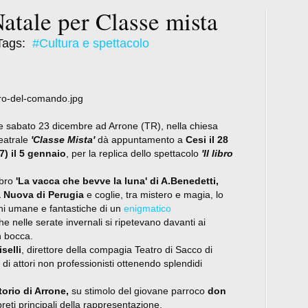
Natale per Classe mista
Tags:
#Cultura e spettacolo
 e sabato 23 dicembre ad Arrone (TR), nella chiesa
teatrale
'Classe Mista'
dà appuntamento a
Cesi il 28
7) il 5 gennaio
, per la replica dello spettacolo
'Il libro
ibro
'La vacca che bevve la luna' di A.Benedetti,
a Nuova di Perugia
e coglie, tra mistero e magia, lo
dini umane e fantastiche di un
enigmatico
e nelle serate invernali si ripetevano davanti ai
n bocca.
selli
, direttore della compagia Teatro di Sacco di
di attori non professionisti ottenendo splendidi
torio di Arrone,
su stimolo del giovane parroco
don
erpreti principali della rappresentazione.