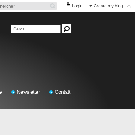
Login
+
Create my blog
e
Newsletter
Contatti