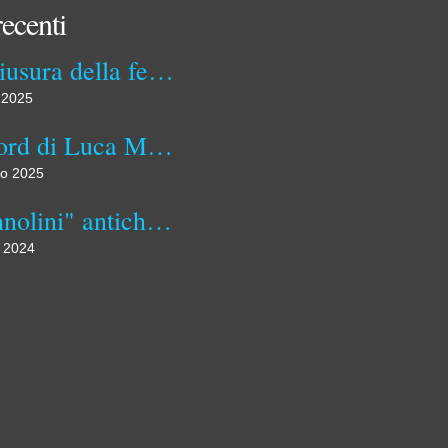
recenti
La chiusura della ferrovia Spoleto-Norcia. Il 31 luglio 1968 e il contributo dei Comuni
 2025
Il record di Luca Marino: visitare tutti i 92 comuni dell'Umbria
io 2025
I "pannolini" antichi assorbenti di stoffa
 2024