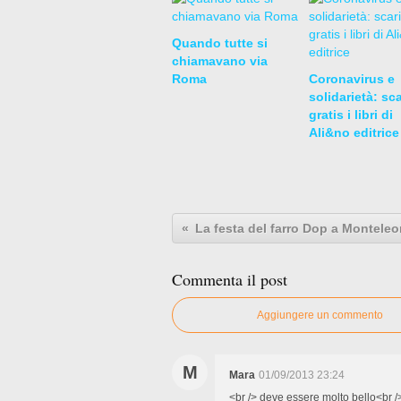
Quando tutte si
chiamavano via
Roma
Coronavirus e
solidarietà: sc
gratis i libri di
Ali&no editrice
Commenta il post
Aggiungere un commento
M
Mara
01/09/2013 23:24
<br /> deve essere molto bello<br /