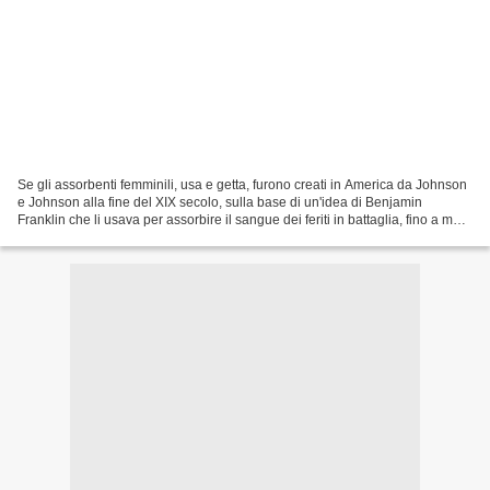
Se gli assorbenti femminili, usa e getta, furono creati in America da Johnson
e Johnson alla fine del XIX secolo, sulla base di un'idea di Benjamin
Franklin che li usava per assorbire il sangue dei feriti in battaglia, fino a metà
del '900 nelle campagne...